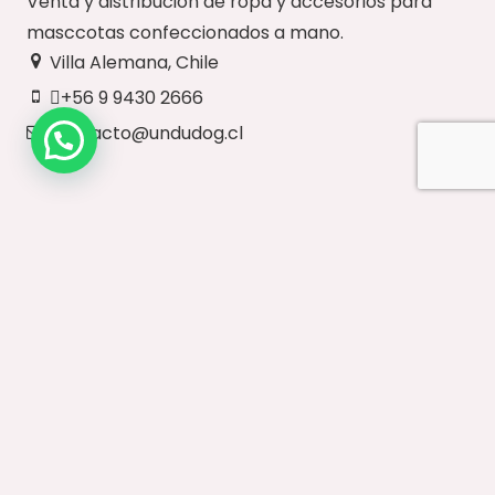
Venta y distribución de ropa y accesorios para
masccotas confeccionados a mano.
Villa Alemana, Chile
+56 9 9430 2666
contacto@undudog.cl
NUESTRO SITIO
Inicio
Paseos Diarios
Vestuario
Accesorios
Ventas Mayoristas