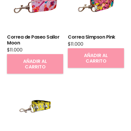
se
pueden
elegir
en
Correa de Paseo Sailor
Correa Simpson Pink
la
Moon
$
11.000
página
$
11.000
AÑADIR AL
de
CARRITO
AÑADIR AL
producto
CARRITO