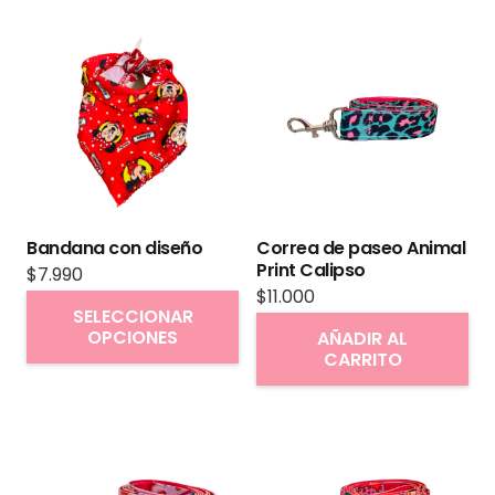
Bandana con diseño
Correa de paseo Animal
Print Calipso
$
7.990
$
11.000
Este
SELECCIONAR
producto
OPCIONES
AÑADIR AL
CARRITO
tiene
múltiples
variantes.
Las
opciones