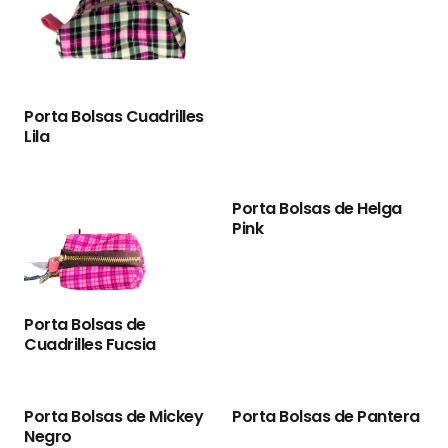
Porta Bolsas Cuadrilles
Lila
Porta Bolsas de Helga
Pink
Porta Bolsas de
Cuadrilles Fucsia
Porta Bolsas de Mickey
Porta Bolsas de Pantera
Negro