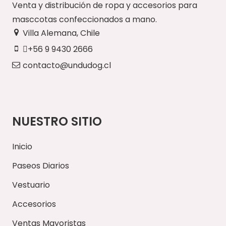
Venta y distribución de ropa y accesorios para
masccotas confeccionados a mano.
Villa Alemana, Chile
+56 9 9430 2666
contacto@undudog.cl
NUESTRO SITIO
Inicio
Paseos Diarios
Vestuario
Accesorios
Ventas Mayoristas