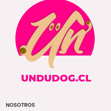
NOSOTROS