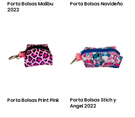
Porta Bolsas Malibu
Porta Bolsas Navideño
2022
Porta Bolsas Stich y
Porta Bolsas Print Pink
Angel 2022