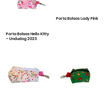
Porta Bolsas Lady Pink
Porta Bolsas Hello Kitty
– Undudog 2023