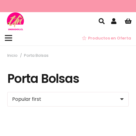
Productos en Oferta
Inicio
/
Porta Bolsas
Porta Bolsas