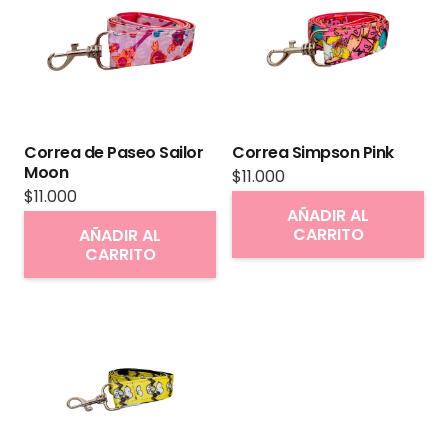
opciones
se
pueden
elegir
en
Correa de Paseo Sailor
Correa Simpson Pink
la
Moon
$
11.000
página
$
11.000
AÑADIR AL
de
CARRITO
AÑADIR AL
producto
CARRITO