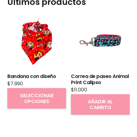
Últimos productos
Bandana con diseño
Correa de paseo Animal
Print Calipso
$
7.990
$
11.000
Este
SELECCIONAR
producto
OPCIONES
AÑADIR AL
CARRITO
tiene
múltiples
variantes.
Las