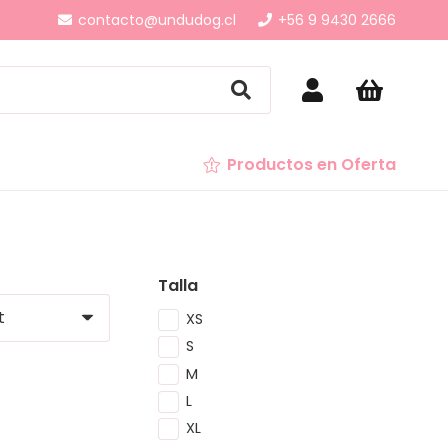
contacto@undudog.cl
+56 9 9430 2666
Productos en Oferta
Talla
XS
S
M
L
XL