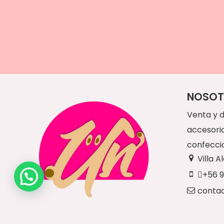
NOSOT
Venta y d
accesori
confecci
Villa 
+56 9
conta