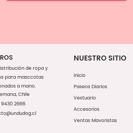
ROS
NUESTRO SITIO
istribución de ropa y
Inicio
os para masccotas
onados a mano.
Paseos Diarios
Alemana, Chile
Vestuario
 9430 2666
Accesorios
cto@undudog.cl
Ventas Mayoristas
Contacto