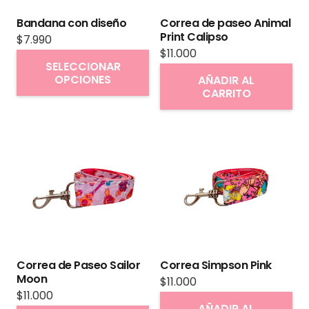
Bandana con diseño
Correa de paseo Animal
Print Calipso
$
7.990
$
11.000
Este
SELECCIONAR
producto
OPCIONES
AÑADIR AL
CARRITO
tiene
múltiples
variantes.
Las
opciones
se
pueden
elegir
en
Correa de Paseo Sailor
Correa Simpson Pink
la
Moon
$
11.000
página
$
11.000
AÑADIR AL