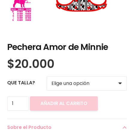
Pechera Amor de Minnie
$
20.000
QUE TALLA?
Pechera
AÑADIR AL CARRITO
Amor
de
Minnie
Sobre el Producto
cantidad