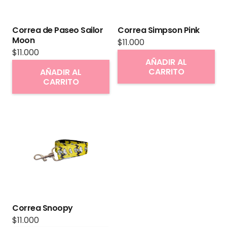
elegir
en
Correa de Paseo Sailor
Correa Simpson Pink
la
Moon
$
11.000
página
$
11.000
AÑADIR AL
de
CARRITO
AÑADIR AL
producto
CARRITO
Correa Snoopy
$
11.000