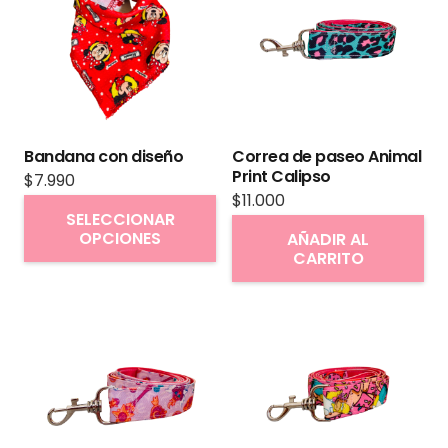
Bandana con diseño
Correa de paseo Animal
Print Calipso
$
7.990
$
11.000
Este
SELECCIONAR
producto
OPCIONES
AÑADIR AL
CARRITO
tiene
múltiples
variantes.
Las
opciones
se
pueden