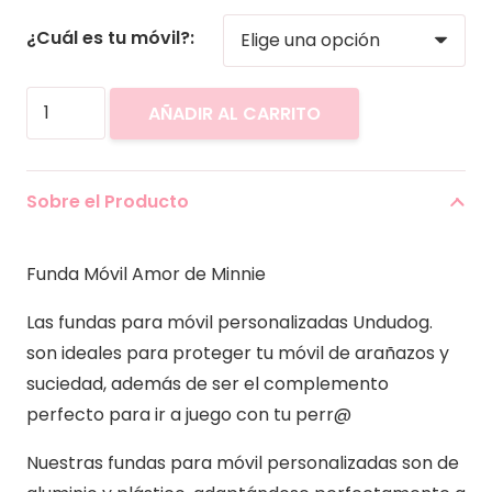
¿Cuál es tu móvil?:
Funda
AÑADIR AL CARRITO
Movil
Amor
de
Sobre el Producto
Minnie
cantidad
Funda Móvil Amor de Minnie
Las fundas para móvil personalizadas Undudog.
son ideales para proteger tu móvil de arañazos y
suciedad, además de ser el complemento
perfecto para ir a juego con tu perr@
Nuestras fundas para móvil personalizadas son de