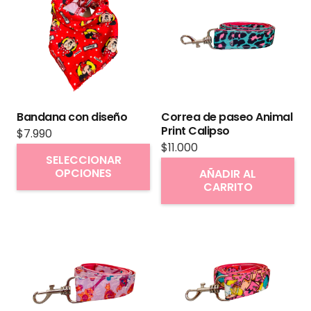
Bandana con diseño
Correa de paseo Animal
Print Calipso
$
7.990
$
11.000
Este
SELECCIONAR
producto
OPCIONES
AÑADIR AL
CARRITO
tiene
múltiples
variantes.
Las
opciones
se
pueden