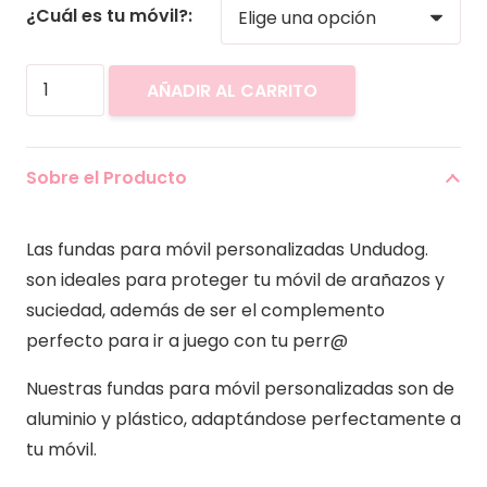
¿Cuál es tu móvil?:
Funda
AÑADIR AL CARRITO
Movil
Print
Calipso
Sobre el Producto
cantidad
Las fundas para móvil personalizadas Undudog.
son ideales para proteger tu móvil de arañazos y
suciedad, además de ser el complemento
perfecto para ir a juego con tu perr@
Nuestras fundas para móvil personalizadas son de
aluminio y plástico, adaptándose perfectamente a
tu móvil.