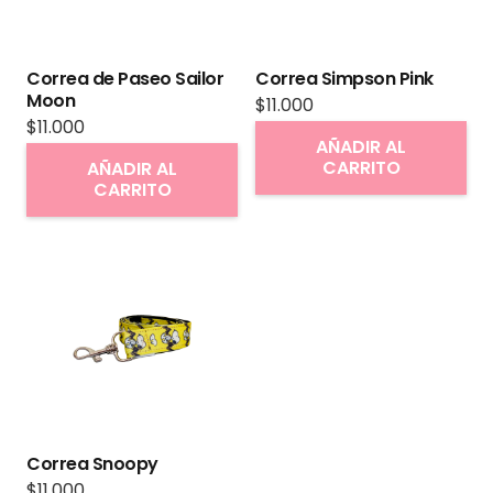
elegir
en
Correa de Paseo Sailor
Correa Simpson Pink
la
Moon
$
11.000
página
$
11.000
AÑADIR AL
de
CARRITO
AÑADIR AL
producto
CARRITO
Correa Snoopy
$
11.000