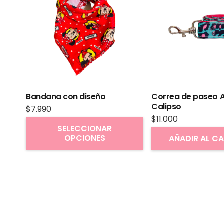
Bandana con diseño
Correa de paseo A
Calipso
$
7.990
$
11.000
Este
SELECCIONAR
OPCIONES
producto
AÑADIR AL C
tiene
múltiples
variantes.
Las
opciones