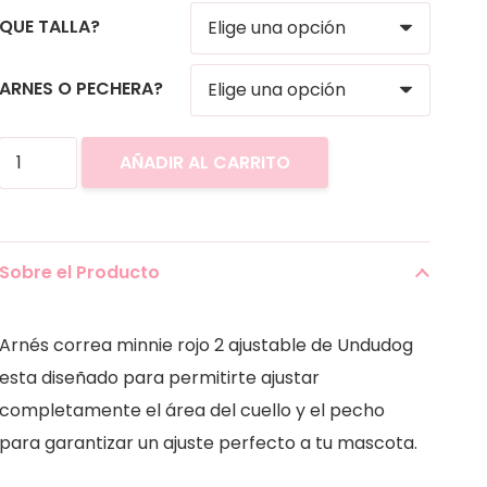
QUE TALLA?
ARNES O PECHERA?
Arnés+
AÑADIR AL CARRITO
Correa
de
Minnie
Sobre el Producto
rojo
2
Arnés correa minnie rojo 2 ajustable de Undudog
cantidad
esta diseñado para permitirte ajustar
completamente el área del cuello y el pecho
para garantizar un ajuste perfecto a tu mascota.