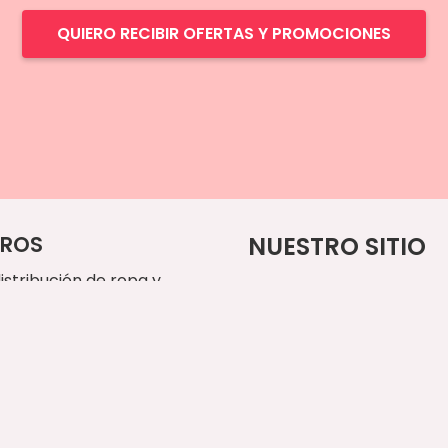
QUIERO RECIBIR OFERTAS Y PROMOCIONES
ROS
NUESTRO SITIO
istribución de ropa y
Inicio
os para masccotas
onados a mano.
Paseos Diarios
Alemana, Chile
Vestuario
 9430 2666
Accesorios
cto@undudog.cl