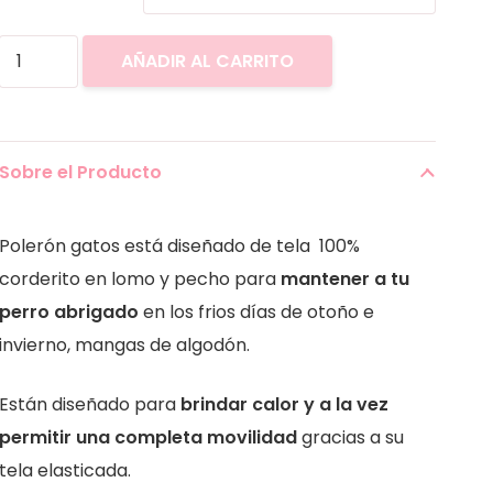
$10.0
hast
Polerón
AÑADIR AL CARRITO
$15.9
diseño
gatos
cantidad
Sobre el Producto
Polerón gatos está diseñado de tela 100%
corderito en lomo y pecho para
mantener a tu
perro abrigado
en los frios días de otoño e
invierno, mangas de algodón.
Están diseñado para
brindar calor y a la vez
permitir una completa movilidad
gracias a su
tela elasticada.