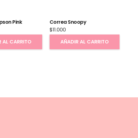
pson Pink
Correa Snoopy
$
11.000
R AL CARRITO
AÑADIR AL CARRITO