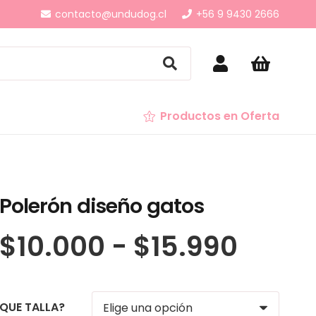
contacto@undudog.cl
+56 9 9430 2666
Productos en Oferta
Polerón diseño gatos
Rang
$
10.000
-
$
15.990
de
preci
desd
QUE TALLA?