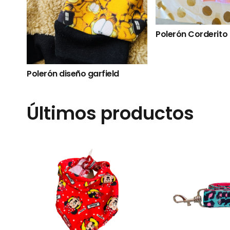
erón corderito calipso
Polerón diseño Mickey
Últimos productos