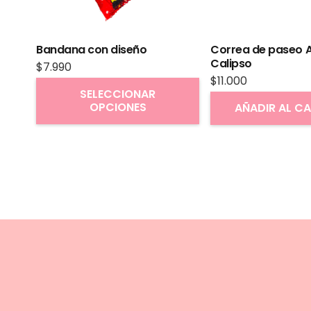
Bandana con diseño
Correa de paseo A
Calipso
$
7.990
$
11.000
Este
SELECCIONAR
OPCIONES
producto
AÑADIR AL C
tiene
múltiples
variantes.
Las
opciones
se
pueden
elegir
en