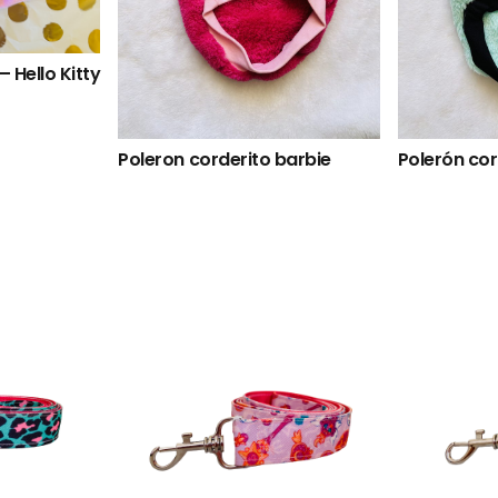
Polerón corderito diseño
winnie pooh