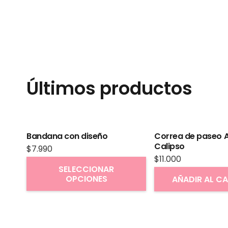
Últimos productos
Bandana con diseño
Correa de paseo A
Calipso
$
7.990
$
11.000
Este
SELECCIONAR
OPCIONES
producto
AÑADIR AL C
tiene
múltiples
variantes.