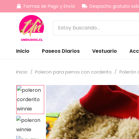
Formas de Pago y Envío
Despacho gratuito sob
Inicio
Paseos Diarios
Vestuario
Acc
Inicio
/
Poleron para perros con corderito
/
Polerón 