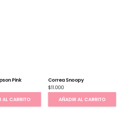
Pole
pson Pink
Correa Snoopy
$
11.000
R AL CARRITO
AÑADIR AL CARRITO