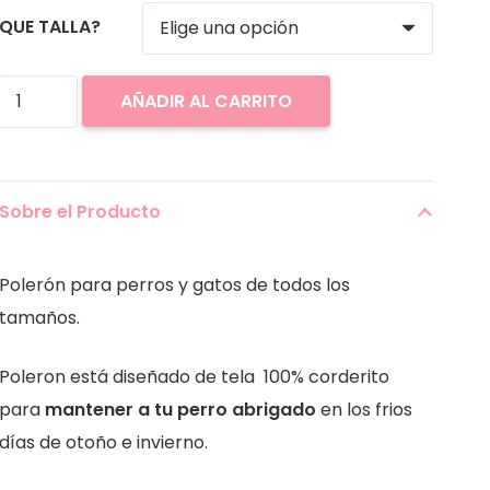
QUE TALLA?
Polerón
AÑADIR AL CARRITO
corderito
diseño
winnie
Sobre el Producto
pooh
cantidad
Polerón para perros y gatos de todos los
tamaños.
Poleron está diseñado de tela 100% corderito
para
mantener a tu perro abrigado
en los frios
días de otoño e invierno.