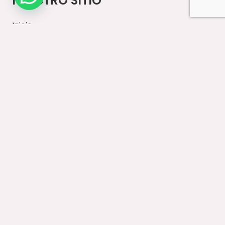
NUESTRO SITIO
Inicio
Paseos Diarios
Vestuario
Accesorios
Ventas Mayoristas
Contacto
IMPORTANTE
Formas de Pago y Envíos
Cambios y Devoluciones