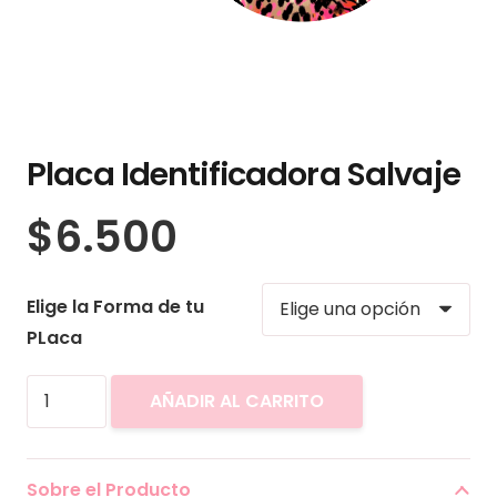
Placa Identificadora Salvaje
$
6.500
Elige la Forma de tu
PLaca
Placa
AÑADIR AL CARRITO
Identificadora
Salvaje
cantidad
Sobre el Producto