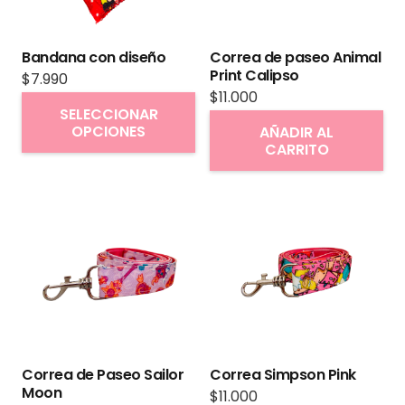
Bandana con diseño
Correa de paseo Animal
Print Calipso
$
7.990
$
11.000
Este
SELECCIONAR
producto
OPCIONES
AÑADIR AL
CARRITO
tiene
múltiples
variantes.
Las
opciones
se
pueden
elegir
en
Correa de Paseo Sailor
Correa Simpson Pink
la
Moon
$
11.000