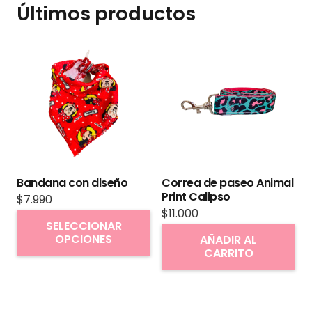
Últimos productos
Bandana con diseño
Correa de paseo Animal
Print Calipso
$
7.990
$
11.000
Este
SELECCIONAR
producto
OPCIONES
AÑADIR AL
CARRITO
tiene
múltiples
variantes.