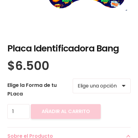
Placa Identificadora Bang
$
6.500
Elige la Forma de tu
PLaca
Placa
AÑADIR AL CARRITO
Identificadora
Bang
cantidad
Sobre el Producto