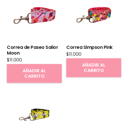
Las
opciones
se
pueden
elegir
en
Correa de Paseo Sailor
Correa Simpson Pink
la
Moon
$
11.000
página
$
11.000
AÑADIR AL
de
CARRITO
AÑADIR AL
producto
CARRITO