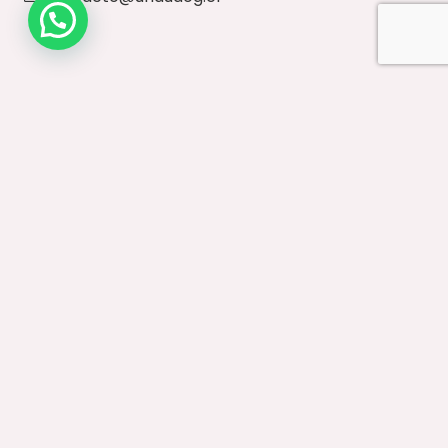
NUESTRO SITIO
Inicio
Paseos Diarios
Vestuario
Accesorios
Ventas Mayoristas
Contacto
IMPORTANTE