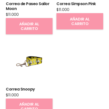
Correa de Paseo Sailor
Correa Simpson Pink
la
Moon
$
11.000
página
$
11.000
AÑADIR AL
de
CARRITO
AÑADIR AL
producto
CARRITO
Correa Snoopy
$
11.000
AÑADIR AL
CARRITO