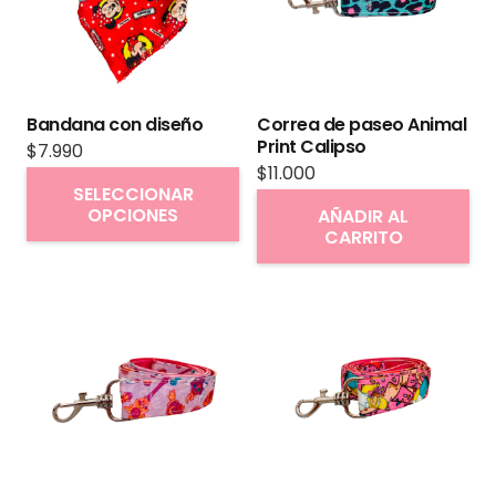
Bandana con diseño
Correa de paseo Animal
Print Calipso
$
7.990
$
11.000
Este
SELECCIONAR
producto
OPCIONES
AÑADIR AL
CARRITO
tiene
múltiples
variantes.
Las
opciones
se
pueden
elegir
en