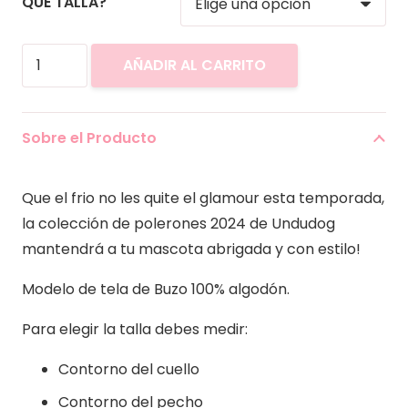
QUE TALLA?
Polerón
AÑADIR AL CARRITO
Sailor
Moon
Rayas
Sobre el Producto
cantidad
Que el frio no les quite el glamour esta temporada,
la colección de polerones 2024 de Undudog
mantendrá a tu mascota abrigada y con estilo!
Modelo de tela de Buzo 100% algodón.
Para elegir la talla debes medir:
Contorno del cuello
Contorno del pecho