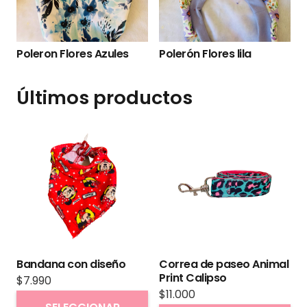
Polerón Minnie Red 202
Polerón Eléctrico
Últimos productos
Bandana con diseño
Correa de paseo Animal
Print Calipso
$
7.990
$
11.000
Este