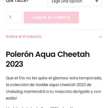
QUE TALLA?
Polerón
AÑADIR AL CARRITO
Aqua
Cheetah
2023
Sobre el Producto
cantidad
Polerón Aqua Cheetah
2023
Que el frio no les quite el glamour esta temporada,
la colección de hoddie aqua cheetah 2023 de
Undudog mantendrá a tu mascota abrigada y con
estilo!