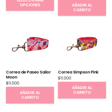
SELECCIONAR
producto
OPCIONES
AÑADIR AL
CARRITO
tiene
múltiples
variantes.
Las
opciones
se
pueden
elegir
en
Correa de Paseo Sailor
Correa Simpson Pink
la
Moon
$
11.000
página
$
11.000
AÑADIR AL
de
CARRITO
AÑADIR AL
producto
CARRITO