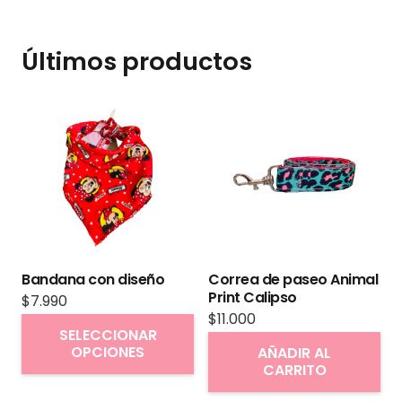
Últimos productos
Bandana con diseño
Correa de paseo Animal
Print Calipso
$
7.990
$
11.000
Este
SELECCIONAR
producto
OPCIONES
AÑADIR AL
CARRITO
tiene
múltiples