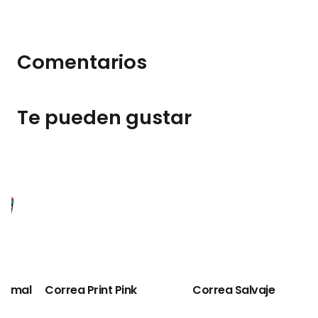
Comentarios
Te pueden gustar
l
Correa Print Pink
Correa Salvaje