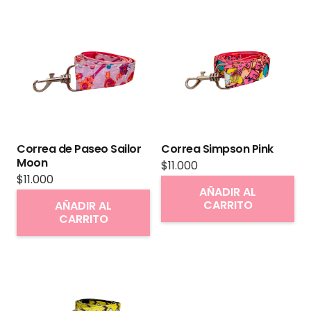
variantes.
Las
opciones
se
pueden
elegir
en
Correa de Paseo Sailor
Correa Simpson Pink
la
Moon
$
11.000
página
$
11.000
AÑADIR AL
de
CARRITO
AÑADIR AL
producto
CARRITO