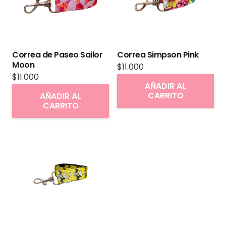
se
pueden
elegir
en
Correa de Paseo Sailor
Correa Simpson Pink
la
Moon
$
11.000
página
$
11.000
AÑADIR AL
de
CARRITO
AÑADIR AL
producto
CARRITO