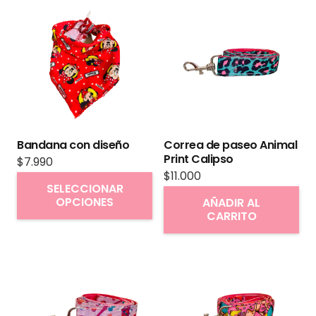
Bandana con diseño
Correa de paseo Animal
Print Calipso
$
7.990
$
11.000
Este
SELECCIONAR
producto
OPCIONES
AÑADIR AL
CARRITO
tiene
múltiples
variantes.
Las
opciones