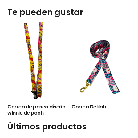
Te pueden gustar
Correa Para Ma
de Betty Boop
aseo diseño
Correa Delilah
ooh
Últimos productos