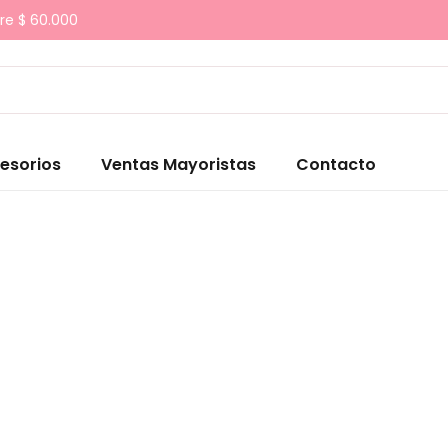
re $ 60.000
esorios
Ventas Mayoristas
Contacto