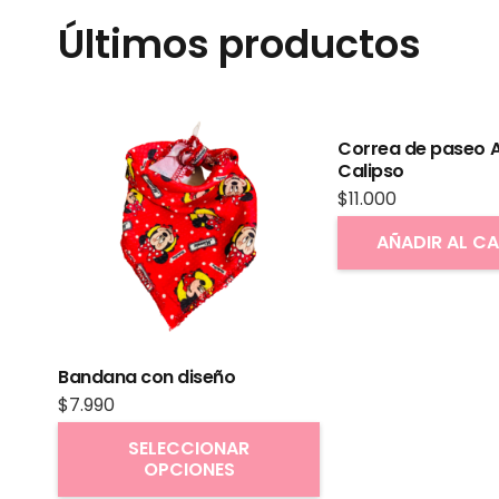
Últimos productos
Correa de paseo A
Calipso
$
11.000
AÑADIR AL C
Bandana con diseño
$
7.990
Este
SELECCIONAR
OPCIONES
producto