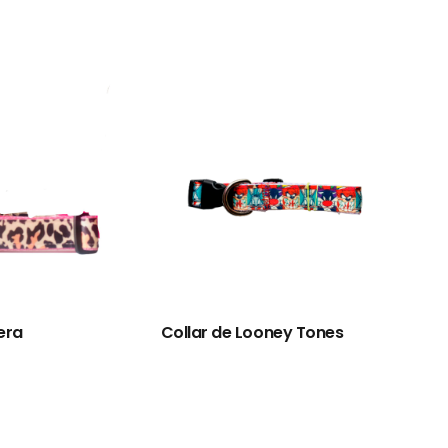
era
Collar de Looney Tones
Coll
Arno