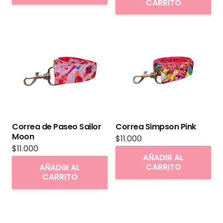
CARRITO
tiene
múltiples
variantes.
Las
opciones
se
pueden
elegir
en
Correa de Paseo Sailor
Correa Simpson Pink
la
Moon
$
11.000
página
$
11.000
AÑADIR AL
de
CARRITO
AÑADIR AL
producto
CARRITO