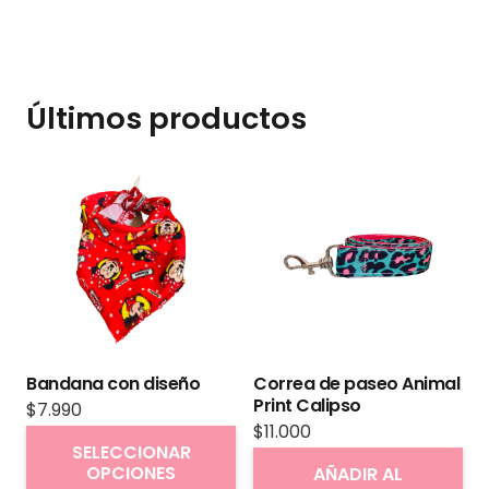
Últimos productos
Bandana con diseño
Correa de paseo Animal
Print Calipso
$
7.990
$
11.000
Este
SELECCIONAR
producto
OPCIONES
AÑADIR AL