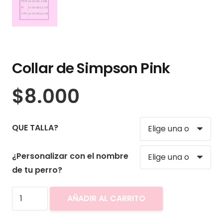
Collar de Simpson Pink
$
8.000
QUE TALLA?
¿Personalizar con el nombre
de tu perro?
Collar
AÑADIR AL CARRITO
de
Simpson