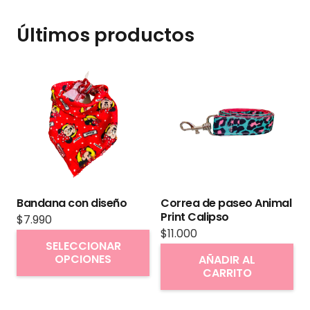
Collar de Mario Br
Últimos productos
Bandana con diseño
Correa de paseo Animal
Print Calipso
$
7.990
$
11.000
Este
SELECCIONAR
producto
OPCIONES
AÑADIR AL
CARRITO
tiene
múltiples