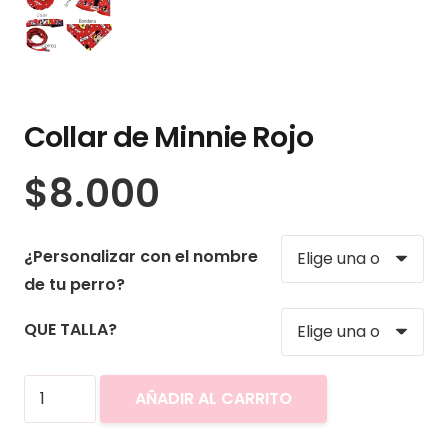
Collar de Minnie Rojo
$
8.000
¿Personalizar con el nombre
de tu perro?
QUE TALLA?
Collar
AÑADIR AL CARRITO
de
Minnie