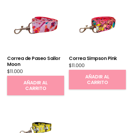
variantes.
Las
opciones
se
pueden
elegir
en
Correa de Paseo Sailor
Correa Simpson Pink
la
Moon
$
11.000
página
$
11.000
AÑADIR AL
de
CARRITO
AÑADIR AL
producto
CARRITO