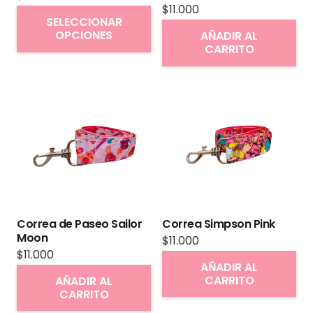
$
11.000
Este
SELECCIONAR
producto
OPCIONES
AÑADIR AL
CARRITO
tiene
múltiples
variantes.
Las
opciones
se
pueden
elegir
en
Correa de Paseo Sailor
Correa Simpson Pink
la
Moon
$
11.000
página
$
11.000
AÑADIR AL
de
CARRITO
AÑADIR AL
producto
CARRITO