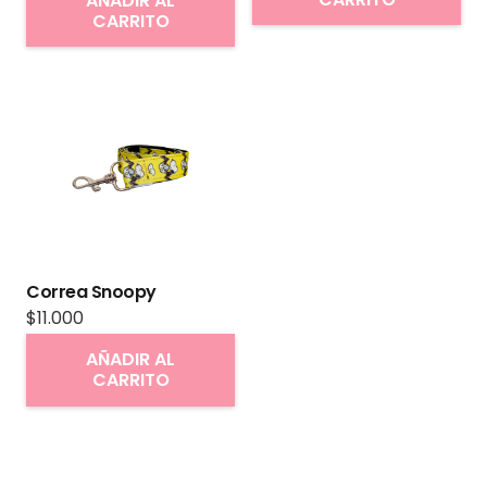
AÑADIR AL
producto
CARRITO
Correa Snoopy
$
11.000
AÑADIR AL
CARRITO