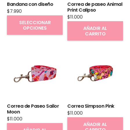
Bandana con diseño
Correa de paseo Animal
Print Calipso
$
7.990
$
11.000
Este
SELECCIONAR
producto
OPCIONES
AÑADIR AL
CARRITO
tiene
múltiples
variantes.
Las
opciones
se
pueden
elegir
en
Correa de Paseo Sailor
Correa Simpson Pink
la
Moon
$
11.000
página
$
11.000
AÑADIR AL
de
CARRITO