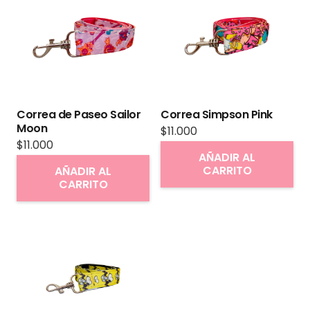
Las
opciones
se
pueden
elegir
en
Correa de Paseo Sailor
Correa Simpson Pink
la
Moon
$
11.000
página
$
11.000
AÑADIR AL
de
CARRITO
AÑADIR AL
producto
CARRITO