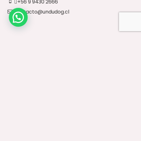
+56 9 9430 2666
contacto@undudog.cl
NUESTRO SITIO
Inicio
Paseos Diarios
Vestuario
Accesorios
Ventas Mayoristas
Contacto