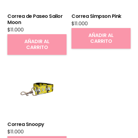
elegir
en
Correa de Paseo Sailor
Correa Simpson Pink
la
Moon
$
11.000
página
$
11.000
AÑADIR AL
de
CARRITO
AÑADIR AL
producto
CARRITO
Correa Snoopy
$
11.000