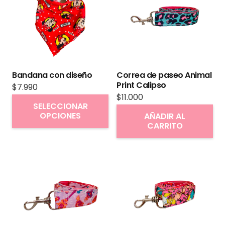
Bandana con diseño
Correa de paseo Animal
Print Calipso
$
7.990
$
11.000
Este
SELECCIONAR
producto
OPCIONES
AÑADIR AL
CARRITO
tiene
múltiples
variantes.
Las
opciones
se
pueden