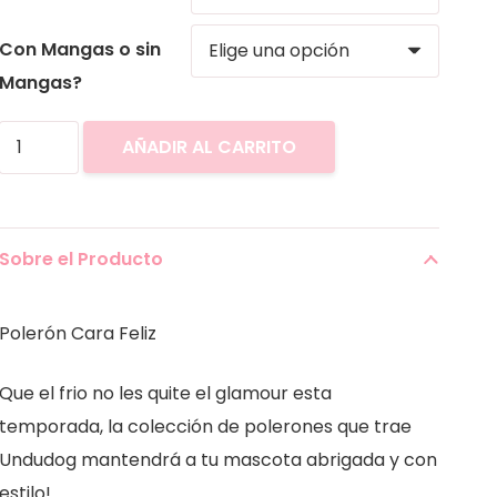
Con Mangas o sin
Mangas?
Polerón
AÑADIR AL CARRITO
Cara
Feliz
2024
Sobre el Producto
cantidad
Polerón Cara Feliz
Que el frio no les quite el glamour esta
temporada, la colección de polerones que trae
Undudog mantendrá a tu mascota abrigada y con
estilo!