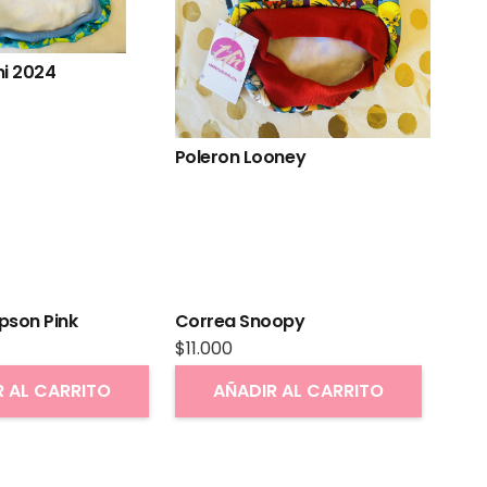
ni 2024
Pole
Poleron Looney
pson Pink
Correa Snoopy
$
11.000
R AL CARRITO
AÑADIR AL CARRITO