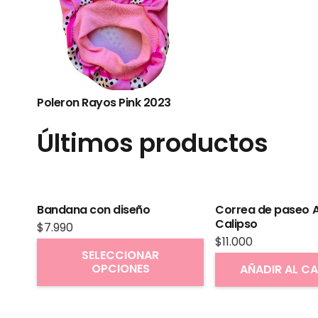
Poleron Rayos Pink 2023
Últimos productos
Bandana con diseño
Correa de paseo A
Calipso
$
7.990
$
11.000
Este
SELECCIONAR
OPCIONES
producto
AÑADIR AL C
tiene
múltiples