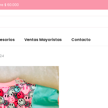
re $ 60.000
esorios
Ventas Mayoristas
Contacto
024