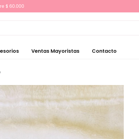
re $ 60.000
esorios
Ventas Mayoristas
Contacto
o