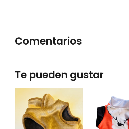
Comentarios
Te pueden gustar
Polera Quickdry P
corazones
Polera Quickdry Flores