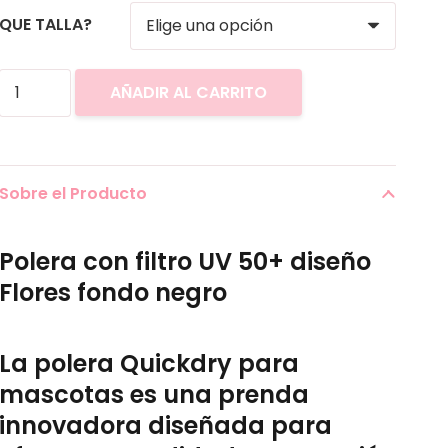
QUE TALLA?
Polera
AÑADIR AL CARRITO
Quickdry
Flores
fondo
Sobre el Producto
negro
cantidad
Polera con filtro
UV 50+ diseño
Flores fondo negro
La
polera Quickdry para
mascotas
es una prenda
innovadora diseñada para