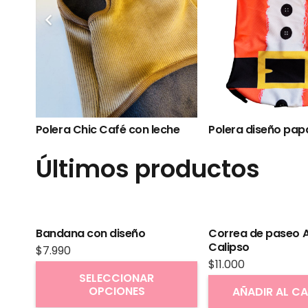
Últimos productos
Bandana con diseño
Correa de paseo A
Calipso
$
7.990
$
11.000
Este
SELECCIONAR
OPCIONES
producto
AÑADIR AL C