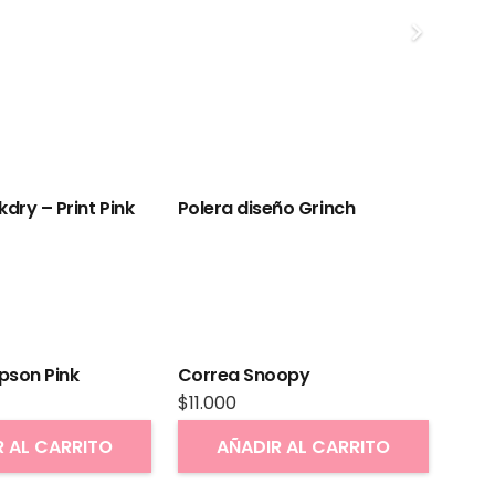
Pole
pson Pink
Correa Snoopy
$
11.000
R AL CARRITO
AÑADIR AL CARRITO