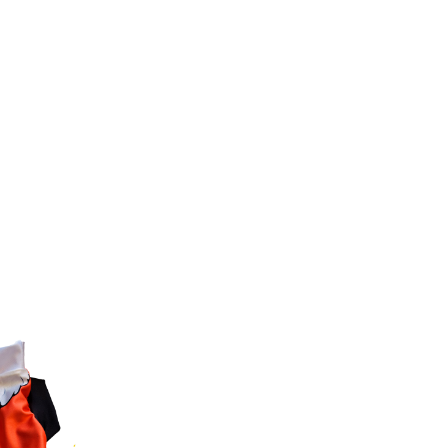
aleta
Polera Quickdry – Flor Tiara
POLERA CHI