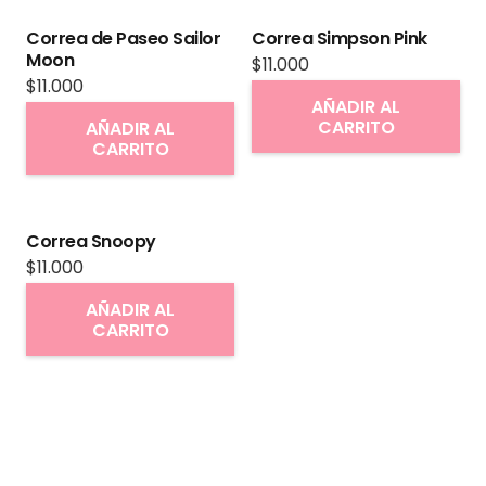
variantes.
Correa de Paseo Sailor
Correa Simpson Pink
Las
Moon
$
11.000
opciones
$
11.000
se
AÑADIR AL
CARRITO
AÑADIR AL
pueden
CARRITO
elegir
en
la
Correa Snoopy
página
$
11.000
de
AÑADIR AL
producto
CARRITO