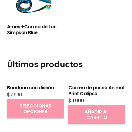
Arnés +Correa de Los
Simpson Blue
Últimos productos
Bandana con diseño
Correa de paseo Animal
Print Calipso
$
7.990
$
11.000
Este
SELECCIONAR
producto
OPCIONES
AÑADIR AL
CARRITO
tiene
múltiples