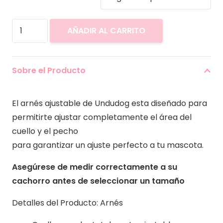
Arnés
AÑADIR AL CARRITO
+Correa
de
Sailor
Sobre el Producto
Moon
cantidad
El arnés ajustable de Undudog esta diseñado para
permitirte ajustar completamente el área del
cuello y el pecho
para garantizar un ajuste perfecto a tu mascota.
Asegúrese de medir correctamente a su
cachorro antes de seleccionar un tamaño
Detalles del Producto: Arnés