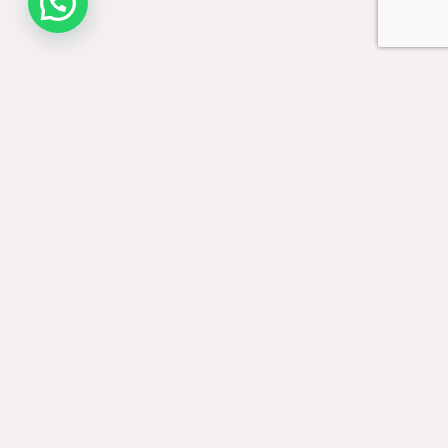
NUESTRO SITIO
Inicio
Paseos Diarios
Vestuario
Accesorios
Ventas Mayoristas
Contacto
IMPORTANTE