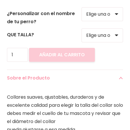
¿Personalizar con el nombre
de tu perro?
QUE TALLA?
Collar
AÑADIR AL CARRITO
para
Mascotas
Cuadrilles
Sobre el Producto
Lila
cantidad
Collares suaves, ajustables, duraderos y de
excelente calidad para elegir la talla del collar solo
debes medir el cuello de tu mascota y revisar que
el diámetro del collar
pueda ajustarse a esa medida.