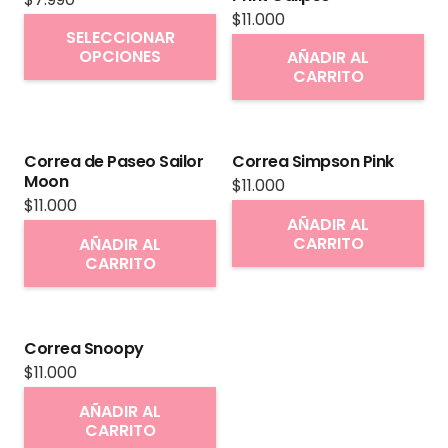
$
11.000
Este
SELECCIONAR
producto
OPCIONES
AÑADIR AL
CARRITO
tiene
múltiples
variantes.
Correa de Paseo Sailor
Correa Simpson Pink
Las
Moon
$
11.000
opciones
$
11.000
se
AÑADIR AL
CARRITO
AÑADIR AL
pueden
CARRITO
elegir
en
la
Correa Snoopy
página
$
11.000
de
AÑADIR AL
producto
CARRITO