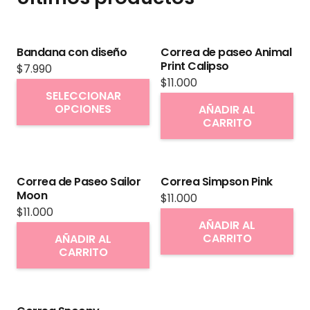
Bandana con diseño
Correa de paseo Animal
Print Calipso
$
7.990
$
11.000
Este
SELECCIONAR
producto
OPCIONES
AÑADIR AL
CARRITO
tiene
múltiples
variantes.
Correa de Paseo Sailor
Correa Simpson Pink
Las
Moon
$
11.000
opciones
$
11.000
se
AÑADIR AL
CARRITO
AÑADIR AL
pueden
CARRITO
elegir
en
la