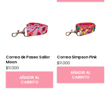
múltiples
variantes.
Las
opciones
se
pueden
elegir
en
Correa de Paseo Sailor
Correa Simpson Pink
la
Moon
$
11.000
página
$
11.000
AÑADIR AL
de
CARRITO
AÑADIR AL
producto
CARRITO