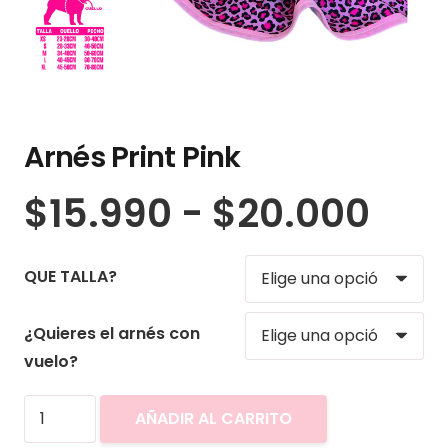
Arnés Print Pink
Ran
$
15.990
-
$
20.000
de
prec
QUE TALLA?
des
$15
¿Quieres el arnés con
has
vuelo?
$20
Arnés
AÑADIR AL CARRITO
Print