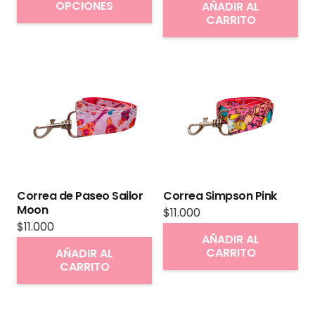
producto
OPCIONES
AÑADIR AL
CARRITO
tiene
múltiples
variantes.
Las
opciones
se
pueden
elegir
en
Correa de Paseo Sailor
Correa Simpson Pink
la
Moon
$
11.000
página
$
11.000
AÑADIR AL
de
CARRITO
AÑADIR AL
producto
CARRITO