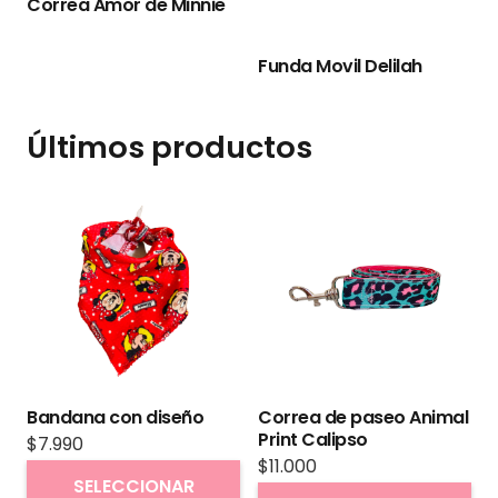
Correa Amor de Minnie
Funda Movil Delilah
Últimos productos
Bandana con diseño
Correa de paseo Animal
Print Calipso
$
7.990
$
11.000
Este
SELECCIONAR