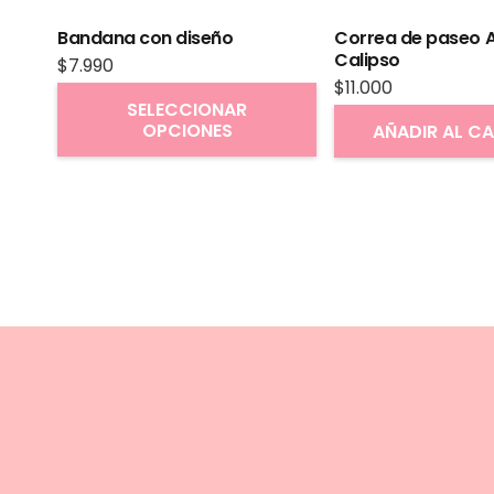
Bandana con diseño
Correa de paseo A
Calipso
$
7.990
$
11.000
Este
SELECCIONAR
OPCIONES
producto
AÑADIR AL C
tiene
múltiples
variantes.
Las
opciones
se
pueden
elegir
en
la