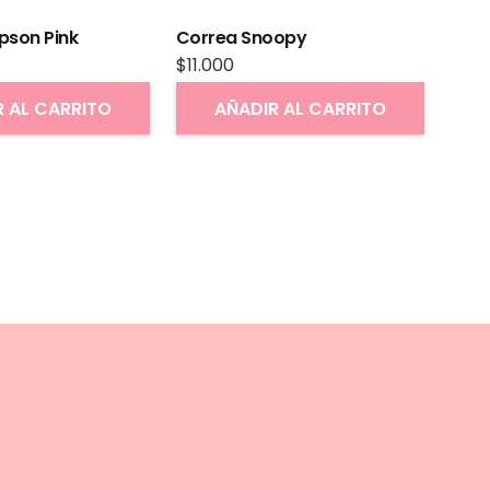
pson Pink
Correa Snoopy
$
11.000
R AL CARRITO
AÑADIR AL CARRITO