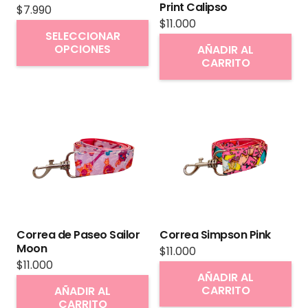
Print Calipso
$
7.990
$
11.000
Este
SELECCIONAR
producto
OPCIONES
AÑADIR AL
CARRITO
tiene
múltiples
variantes.
Las
opciones
se
pueden
elegir
en
Correa de Paseo Sailor
Correa Simpson Pink
la
Moon
$
11.000
página
$
11.000
AÑADIR AL
de
CARRITO
AÑADIR AL
producto
CARRITO