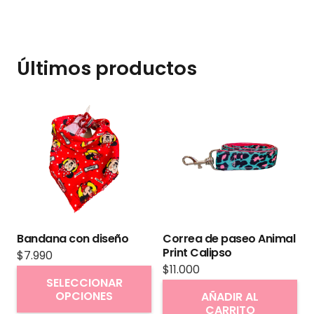
Últimos productos
Bandana con diseño
Correa de paseo Animal
Print Calipso
$
7.990
$
11.000
Este
SELECCIONAR
producto
OPCIONES
AÑADIR AL
CARRITO
tiene