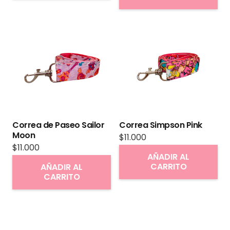
múltiples
variantes.
Las
opciones
se
pueden
elegir
en
Correa de Paseo Sailor
Correa Simpson Pink
la
Moon
$
11.000
página
$
11.000
AÑADIR AL
de
CARRITO
AÑADIR AL
producto
CARRITO