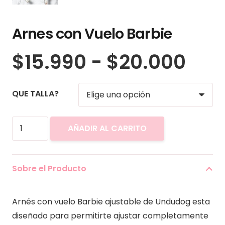
Arnes con Vuelo Barbie
Ran
$
15.990
-
$
20.000
de
prec
QUE TALLA?
des
$15
Arnes
has
AÑADIR AL CARRITO
con
$20
Vuelo
Barbie
Sobre el Producto
cantidad
Arnés con vuelo Barbie ajustable de Undudog esta
diseñado para permitirte ajustar completamente