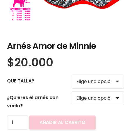
Arnés Amor de Minnie
$
20.000
QUE TALLA?
¿Quieres el arnés con
vuelo?
Arnés
AÑADIR AL CARRITO
Amor