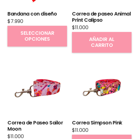
Bandana con diseño
Correa de paseo Animal
Print Calipso
$
7.990
$
11.000
Este
SELECCIONAR
producto
OPCIONES
AÑADIR AL
CARRITO
tiene
múltiples
variantes.
Las
opciones
se
pueden
elegir
en
Correa de Paseo Sailor
Correa Simpson Pink
la
Moon
$
11.000
página
$
11.000